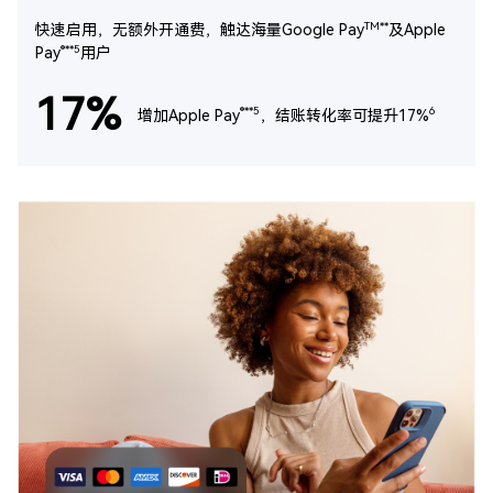
TM**
快速启用，无额外开通费，触达海量Google Pay
及Apple
®**5
Pay
用户
17%
®**5
6
增加Apple Pay
，结账转化率可提升17%