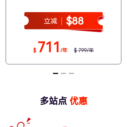
$88
立减
711
$
/年
$ 799/年
多站点
优惠