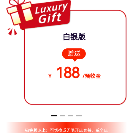
白银版
赠送
188
￥
/预收金
铂金版以上：可切换成无限开店套餐，单个店