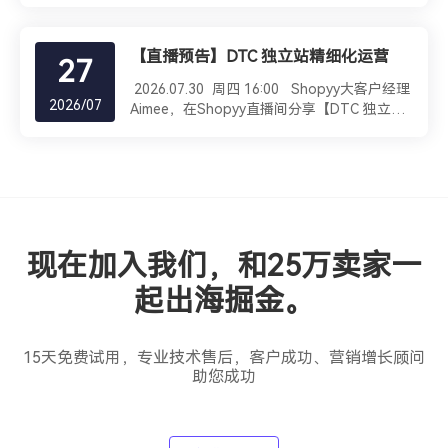
依然不理想。 事实上，TikTok广告的竞争已
歌展示广告？·核心逻辑：并非所有产品都适
在投放，但一天过去了，广告几乎没有任何消
经从"会不会投"转变为"能否持续优化"。广告
合。这类“货找人”的视觉系广告，最适合具有
耗，甚至只花了几美元。很多人第一反应就是
结构、素材质量和独立站承接能力，已经成为
【直播预告】DTC 独立站精细化运营
强视觉爆点、功能新奇特、能引发情绪共鸣或
账户被限流了，或者认为 TikTok 平台不给流
27
影响广告效果的三个核心因素。本文将围绕
激发冲动消费的产品（例如：奇特户外小工
量，于是开始频繁复制广告、更换账户、重新
TikTok独立站广告操作、AIGC广告素材制作
2026.07.30 周四 16:00 Shopyy大客户经理
具、高颜值解压玩具、新颖美妆新货等）。·
开户，结果不仅没有解决问题，反而让广告一
2026/07
以及独立站转化优化三个方面，分享当前跨境
Aimee，在Shopyy直播间分享【DTC 独立站
展现渠道解析·YouTube视频展示，在买家看
直处于学习阶段，成本越来越高。 实际上，
行业较为成熟的运营思路。 TikTok独立站广
精细化运营】扫海报上面的二维码预约直播，
视频时用5-15 秒的动态爆点瞬间抓住眼球。
在绝大多数情况下，广告花不出去钱并不是账
告如何搭建，才能让算法快速起量？ 很多新
成为我们忠实听众，直播福利不错过
·Gmail：精美图片卡片，直达用户收件箱顶
户本身的问题，而是广告没有在竞价中获得足
手卖家习惯一上来就创建广告系列，不断调整
部，精准触达高消费意向人群。·GDN 展示网
够的竞争力。TikTok 的广告系统本质上是一
兴趣标签、年龄、地区，希望通过精准定向找
络：高高清图/GIF 动图大面积曝光，多次唤醒
套智能竞价算法，它会综合考虑广告质量、预
到目标用户。但随着TikTok广告算法不断升
买家的购买欲。 3. 优化师视角：爆款素材有
估转化率、用户体验、出价以及账户历史表现
级，如今越来越多成功案例证明，相比复杂的
了，你的“承接页面”能扛住流量吗？·核心逻
等多个维度，决定广告是否能够获得更多展示
人群定向，让算法拥有足够的数据学习空间，
现在加入我们，和25万卖家一
辑：展示广告吸引的是冲动型买家，这类买家
机会。因此，当广告没有消耗时，我们更应该
往往能够获得更好的投放效果。 广告正式启
的耐心极低！如果点击广告进入网站后，加载
从投放策略本身去寻找原因，而不是第一时间
动之前，应首先完成Pixel安装、事件配置、网
起出海掘金。
慢了2 秒、或者找半天找不到购买按钮、或者
怀疑账户。 一、受众定向过窄，系统找不到
站测速以及落地页优化等基础工作，确保
结账流程繁琐，买家会立刻关闭页面，你的广
足够的人群 这是很多新手最容易犯的错误。
Complete Payment、Add to Cart等关键事
告费就白烧了。·优化师建议：落地页
为了提高广告精准度，不少卖家喜欢把年龄、
件能够正常回传。只有数据回传完整，算法才
15天免费试用，专业技术售后，客户成功、营销增长顾问
（Landing Page）必须做到“所见即所
性别、兴趣、行为、设备、地区全部限制起
能准确识别高价值用户，并持续优化广告投放
助您成功
得”——首屏图片/视频必须与广告素材高度一
来。例如只投放18-24岁女性，同时要求喜欢
效果。 在广告结构方面，建议采用相对简单
致，产品卖点突出，并且支持一步极速结账。
某个品牌、最近有购物行为，还限定某一个城
的测试模式，例如一个Campaign下建立3-5
4. 落地方案：SHOPYY 怎么帮你的“冲动型爆
市。看起来非常精准，但实际上却把系统能够
个广告组，每个广告组放置3-5条不同创意素
款”提高转化率？·核心逻辑：自然带出系统优
寻找的人群压缩得非常有限。 TikTok 的推荐