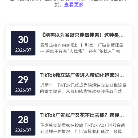
货。
查看更多
《别再以为谷歌只能做搜索！这种类似 Facebook 的“视觉爆款”打法，帮你撬动 YouTube 与 Gmail 的亿级流量》
30
四段式核心内容规划 1. 引言：打破刻板印象
2026/07
— 谷歌不只有“人找货”，还有“货找人”·核心
逻辑：很多卖家以为做谷歌广告就是做“搜索
广告（人找货）”，只适合需求明确的产品。
但其实谷歌的展示广告（GDN）和效果最大化
TikTok独立站广告进入精细化运营时代，如何借助AIGC实现高效增长？
广告（PMax），打法和Facebook 非常像——
29
本质上都是“货找人”，靠视觉冲击激发用户的
近两年，TikTok已经成为跨境独立站获取流量
冲动型消费。·干货补充（关于展示广告网络
2026/07
的重要渠道。从最初依靠爆款视频获取自然流
GDN）：科普：展示广告网络（Google
量，到如今广告投放逐渐成为品牌增长的核心
Display Network, 简称 GDN）就像是谷歌
方式，越来越多的卖家开始加大TikTok Ads的
的“广告加盟联盟”。全球有超过 200 万个网
投入。然而，不少卖家在实际运营过程中仍会
站、App 和新闻媒体（比如知名新闻网、各类
TikTok广告账户又花不出去钱？帮你深度剖析一下几个原因
遇到相同的问题：广告花费持续增加，但点击
28
垂直论坛、移动游戏）都接入了谷歌的广告
率、转化率和ROI始终难以突破；素材更新速
位。 你的广告不仅能展示在YouTube 和
不少独立站卖家在投放 TikTok Ads 时都会遇
度跟不上广告消耗，优秀创意生命周期越来越
2026/07
Gmail，还能铺满全网潜在买家浏览的各种网
到这样一种情况：广告审核顺利通过，预算设
短；即使广告能够带来大量流量，最终成交率
页上。 2. 选品与场景：什么产品最适合跑谷
置也没有问题，支付方式正常，广告组显示正