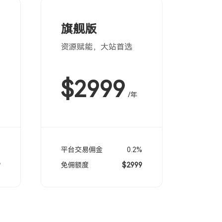
旗舰版
资源赋能，大站首选
$2999
/年
%
平台交易佣金
0.2%
9
免佣额度
$2999