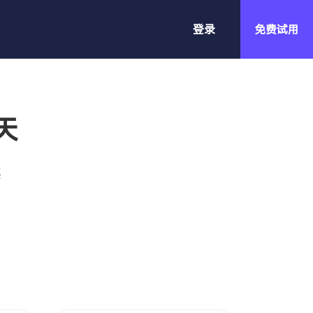
登录
免费试用
小额批发站
稳定客源，高客单价，高频率=小额
天
批发
买
精品建站v1.0
SHOPYY 第一代系统，功能强大，
适合做精细化运营的较大独立站。