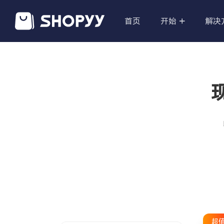
首页
开始
解决
POD定制产
无限的产品，
的跨境电商。
国际品牌商
高大上、产品导
牌官网
私有化部署
无需技术，帮
资深技术团队
超