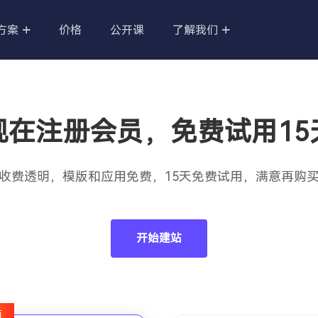
方案
价格
公开课
了解我们
品
亚马逊营销站
无限的市场，做差异化
针对亚马逊做的营销站点，新跨境电
现在注册会员，免费试用15
商模式助力亚马逊卖家冲出重围，开
启新局势。
收费透明，模版和应用免费，15天免费试用，满意再购
店
外贸B2B企业官网
向 、品牌故事 = 品
快速搭建B2B企业官网，精美模板随
便用，SAAS系统更安全稳定。
开始建站
您打造私人建站平台，
维护，持续迭代更新。
值