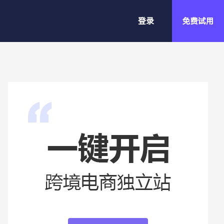
登录
免费试用
小额批发站
稳定客源，高客单价，高频率=小额
批发
精品建站v1.0
SHOPYY 第一代系统，功能强大，
适合做精细化运营的较大独立站。