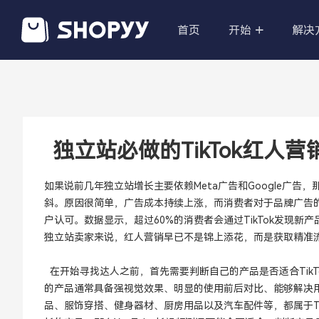
首页
开始
解决
POD定制产
无限的产品，
的跨境电商。
独立站必做的TikTok红
国际品牌商
如果说前几年独立站增长主要依赖Meta广告和Google广告，
高大上、产品导
斜。原因很简单，广告成本持续上涨，而消费者对于品牌广告
牌官网
户认可。数据显示，超过60%的消费者会通过TikTok发现
独立站卖家来说，红人营销早已不是锦上添花，而是获取精准
私有化部署
无需技术，帮
在开始寻找达人之前，首先需要判断自己的产品是否适合TikTo
资深技术团队
的产品通常具备强视觉效果、明显的使用前后对比、能够解决
品、服饰穿搭、健身器材、厨房用品以及汽车配件等，都属于T