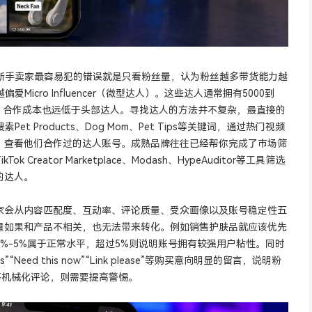
很多新手卖家最容易犯的错误就是只看粉丝量，认为粉丝越多带货能力越
icro Influencer（微型达人）。这些达人通常拥有5000到
高，合作成本也远低于头部达人。寻找达人的方法并不复杂，最直接的
t Products、Dog Mom、Pet Tips等关键词，通过热门视频
，查看他们合作过的达人账号。成熟品牌往往已经帮你完成了市场筛
ator Marketplace、Modash、HypeAuditor等工具筛选
的达人。
家会从内容匹配度、互动率、评论质量、受众画像以及账号稳定性五
量如果和产品不相关，也无法带来转化。例如销售护肤品就应该优先
%-5%属于正常水平，超过5%则说明账号拥有较强用户粘性。同时
“Need this now”“Link please”等购买意向明显的留言，说明粉
ng”等机械化评论，则需要提高警惕。