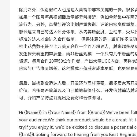
除此之外，识别假红人也是达人营销中非常关键的一步。很多
如果一个账号每条视频播放量都异常接近，例如全部集中在两
流行为。另外，点赞与评论比例严重失衡、评论内容高度重复
都会建立自己的达人评分体系，从内容匹配度、互动率、受众
标准的达人才会进入合作名单。 值得注意的是，当前许多成功
相比花费数千甚至上万美元合作一个百万粉达人，越来越多品牌
发逻辑更看重内容质量，而非粉丝规模，一个只有几千粉丝的
资源，每月合作20至50位创作者，产出大量UGC内容，再将表现
内容与广告协同增长。这种模式不仅获客成本更低，也更容易
最后，当找到合适达人后，开发环节同样重要。很多卖家写开
价值、合作是否简单以及自己能够获得什么。开发信越简洁越
可、介绍产品特点并提出免费寄样合作即可。
Hi {{Name}}I’m {{Your Name}} from {{Brand}}.We've been fo
your audience.We think our product would be a great fit f
try.If you enjoy it, we'd be excited to discuss a potential 
{{Link}}Looking forward to hearing from you.Best Regards