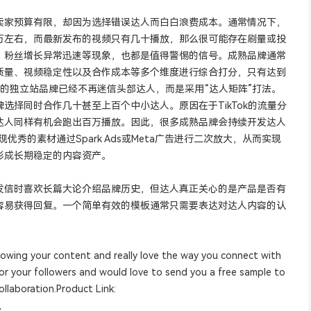
卖家预算有限，却因为选择错误达人而白白浪费成本。通常情况下，
万左右，而最新发布的视频只有几十播放，那么很可能存在刷量或投
、粉丝增长异常迅速等现象，也都是值得警惕的信号。成熟品牌通常
质量、视频稳定性以及合作成本等多个维度进行综合打分，只有达到
的独立站品牌已经不再迷信头部达人，而是采用“达人矩阵”打法。
选择同时合作几十甚至上百个中小达人。原因在于TikTok的流量分
达人同样有机会跑出百万播放。因此，很多成熟品牌会持续开发达人
优秀的素材通过Spark Ads或Meta广告进行二次放大，从而实现
形成长期稳定的内容资产。
发信时喜欢长篇大论介绍品牌历史，但达人真正关心的是产品是否有
容易获得回复。一个简单有效的模板通常只需要表达对达人内容的认
llowing your content and really love the way you connect with
or your followers and would love to send you a free sample to
collaboration.Product Link:
,