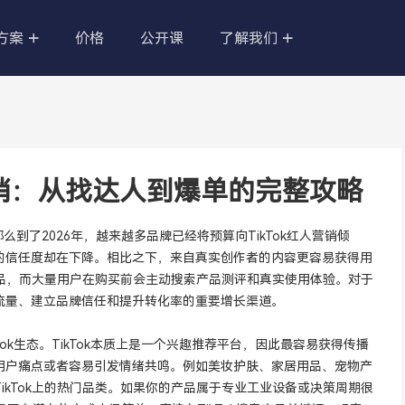
方案
价格
公开课
了解我们
品
亚马逊营销站
无限的市场，做差异化
针对亚马逊做的营销站点，新跨境电
商模式助力亚马逊卖家冲出重围，开
人营销：从找达人到爆单的完整攻略
启新局势。
店
外贸B2B企业官网
那么到了2026年，越来越多品牌已经将预算向TikTok红人营销倾
向 、品牌故事 = 品
快速搭建B2B企业官网，精美模板随
的信任度却在下降。相比之下，来自真实创作者的内容更容易获得用
便用，SAAS系统更安全稳定。
新产品，而大量用户在购买前会主动搜索产品测评和真实使用体验。对于
流量、建立品牌信任和提升转化率的重要增长渠道。
您打造私人建站平台，
k生态。TikTok本质上是一个兴趣推荐平台，因此最容易获得传播
维护，持续迭代更新。
用户痛点或者容易引发情绪共鸣。例如美妆护肤、家居用品、宠物产
ikTok上的热门品类。如果你的产品属于专业工业设备或决策周期很