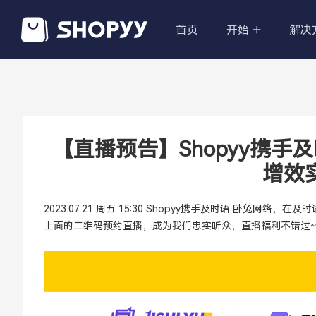
首页
开始
解决
POD定制产
无限的产品，
的跨境电商。
【直播预告】Shopyy携手
增效
国际品牌商
高大上、产品导
牌官网
2023.07.21 周五 15:30 Shopyy携手及时语 卧
上面的二维码预约直播，成为我们忠实听众，直播福利不错过~
私有化部署
无需技术，帮
资深技术团队