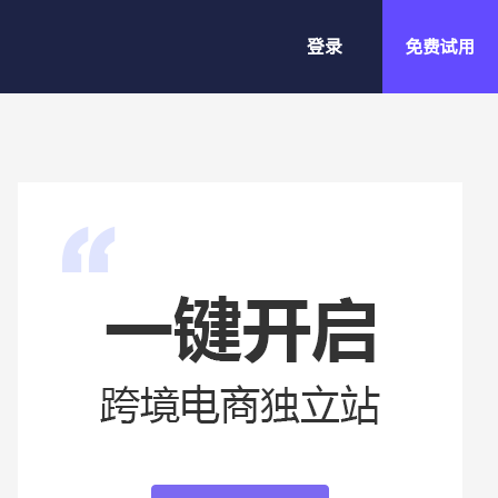
登录
免费试用
小额批发站
稳定客源，高客单价，高频率=小额
批发
精品建站v1.0
SHOPYY 第一代系统，功能强大，
适合做精细化运营的较大独立站。