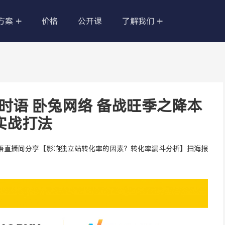
方案
价格
公开课
了解我们
品
亚马逊营销站
无限的市场，做差异化
针对亚马逊做的营销站点，新跨境电
商模式助力亚马逊卖家冲出重围，开
及时语 卧兔网络 备战旺季之降本
启新局势。
实战打法
店
外贸B2B企业官网
向 、品牌故事 = 品
快速搭建B2B企业官网，精美模板随
便用，SAAS系统更安全稳定。
兔网络，在及时语直播间分享【影响独立站转化率的因素？转化率漏斗分析】扫海报
您打造私人建站平台，
维护，持续迭代更新。