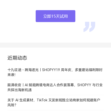
近期动态
十九征途・跨海逐光｜SHOPYY19 周年庆，多重建站福利限时
来袭！
圆满收官｜AI 赋能跨境电商达人合作展落幕，SHOPYY 与行业
共探出海新机遇
关于 AI 生成素材，TikTok 又发新规独立站商家如何规避账户
风险？