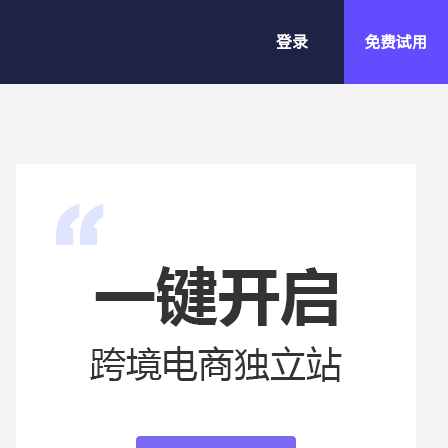
登录
免费试用
小额批发站
稳定客源，高客单价，高频率=小额
批发
精品建站v1.0
SHOPYY 第一代系统，功能强大，
适合做精细化运营的较大独立站。