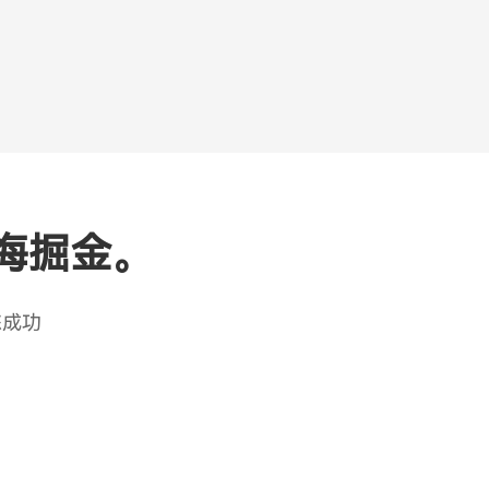
海掘金。
您成功