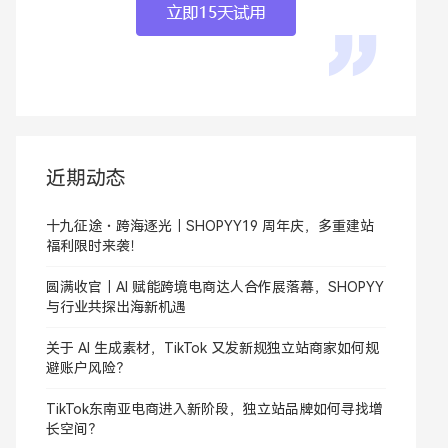
近期动态
十九征途・跨海逐光｜SHOPYY19 周年庆，多重建站
福利限时来袭！
圆满收官｜AI 赋能跨境电商达人合作展落幕，SHOPYY
与行业共探出海新机遇
关于 AI 生成素材，TikTok 又发新规独立站商家如何规
避账户风险？
TikTok东南亚电商进入新阶段，独立站品牌如何寻找增
长空间？