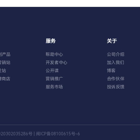
服务
关于
制产品
帮助中心
公司介绍
营销站
开发者中心
加入我们
发站
公开课
博客
牌商店
营销推广
合作伙伴
服务市场
投诉反馈
0302035286号
|
闽ICP备08100615号-6