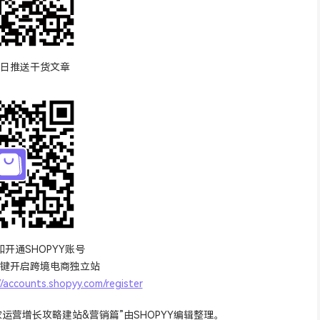
日推送干货文章
开通SHOPYY账号
，一键开启跨境电商独立站
//accounts.shopyy.com/register
境卖家运营增长攻略建站&营销篇”由
SHOPYY
编辑整理。