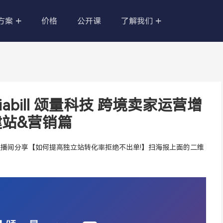
方案
价格
公开课
了解我们
品
亚马逊营销站
无限的市场，做差异化
针对亚马逊做的营销站点，新跨境电
商模式助力亚马逊卖家冲出重围，开
iabill 颂量科技 跨境卖家运营增
启新局势。
站&营销篇
店
外贸B2B企业官网
向 、品牌故事 = 品
快速搭建B2B企业官网，精美模板随
便用，SAAS系统更安全稳定。
 颂量科技，在AB直播间分享【如何提高独立站转化率拒绝不出单!】扫海报上面的二维
您打造私人建站平台，
维护，持续迭代更新。