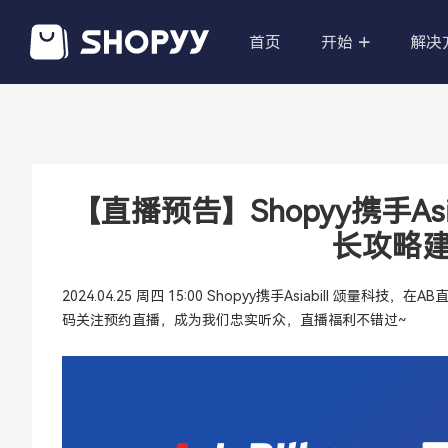
首页
开始
解决
POD定制产
无限的产品，
的跨境电商。
【直播预告】Shopyy携手As
长攻略建
国际品牌商
高大上、产品导
牌官网
2024.04.25 周四 15:00 Shopyy携手Asiabill
码关注预约直播，成为我们忠实听众，直播福利不错过~
私有化部署
无需技术，帮
资深技术团队