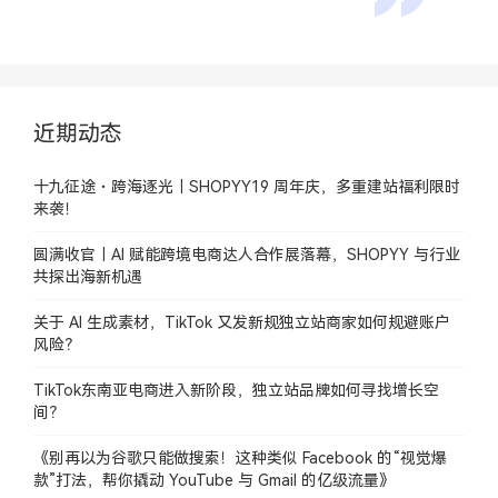
近期动态
十九征途・跨海逐光｜SHOPYY19 周年庆，多重建站福利限时
来袭！
圆满收官｜AI 赋能跨境电商达人合作展落幕，SHOPYY 与行业
共探出海新机遇
关于 AI 生成素材，TikTok 又发新规独立站商家如何规避账户
风险？
TikTok东南亚电商进入新阶段，独立站品牌如何寻找增长空
间？
《别再以为谷歌只能做搜索！这种类似 Facebook 的“视觉爆
款”打法，帮你撬动 YouTube 与 Gmail 的亿级流量》