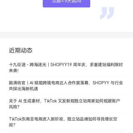
近期动态
十九征途・跨海逐光｜SHOPYY19 周年庆，多重建站福利限时
来袭！
圆满收官｜AI 赋能跨境电商达人合作展落幕，SHOPYY 与行业
共探出海新机遇
关于 AI 生成素材，TikTok 又发新规独立站商家如何规避账户
风险？
TikTok东南亚电商进入新阶段，独立站品牌如何寻找增长空
间？