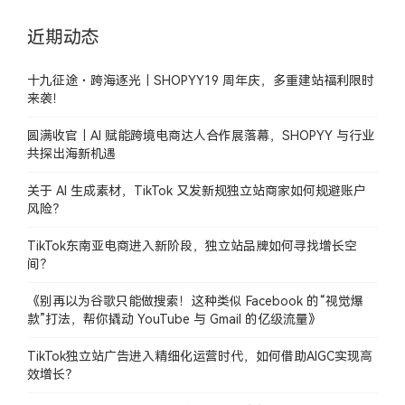
近期动态
十九征途・跨海逐光｜SHOPYY19 周年庆，多重建站福利限时
来袭！
圆满收官｜AI 赋能跨境电商达人合作展落幕，SHOPYY 与行业
共探出海新机遇
关于 AI 生成素材，TikTok 又发新规独立站商家如何规避账户
风险？
TikTok东南亚电商进入新阶段，独立站品牌如何寻找增长空
间？
《别再以为谷歌只能做搜索！这种类似 Facebook 的“视觉爆
款”打法，帮你撬动 YouTube 与 Gmail 的亿级流量》
TikTok独立站广告进入精细化运营时代，如何借助AIGC实现高
效增长？