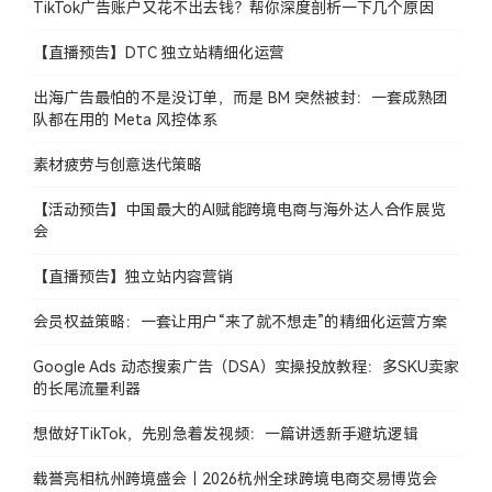
TikTok广告账户又花不出去钱？帮你深度剖析一下几个原因
【直播预告】DTC 独立站精细化运营
出海广告最怕的不是没订单，而是 BM 突然被封：一套成熟团
队都在用的 Meta 风控体系
素材疲劳与创意迭代策略
【活动预告】中国最大的AI赋能跨境电商与海外达人合作展览
会
【直播预告】独立站内容营销
会员权益策略：一套让用户“来了就不想走”的精细化运营方案
Google Ads 动态搜索广告（DSA）实操投放教程：多SKU卖家
的长尾流量利器
想做好TikTok，先别急着发视频：一篇讲透新手避坑逻辑
载誉亮相杭州跨境盛会｜2026杭州全球跨境电商交易博览会